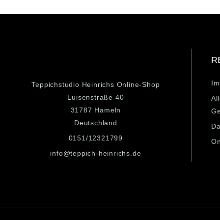
R
Im
Teppichstudio Heinrichs Online-Shop
Luisenstraße 40
Al
31787 Hameln
Ge
Deutschland
Da
0151/12321799
On
info@teppich-heinrichs.de