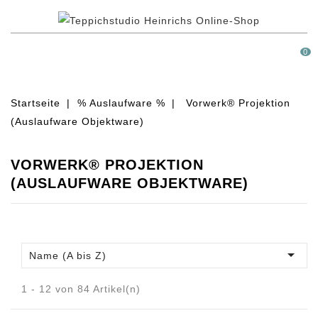
MENÜ
0
Startseite
% Auslaufware %
Vorwerk® Projektion
(Auslaufware Objektware)
VORWERK® PROJEKTION
(AUSLAUFWARE OBJEKTWARE)

Name (A bis Z)
1 - 12 von 84 Artikel(n)