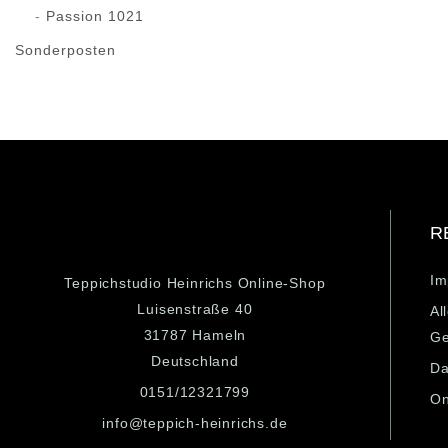
Passion 1021
Sonderposten
R
Im
Teppichstudio Heinrichs Online-Shop
Luisenstraße 40
Al
31787 Hameln
Ge
Deutschland
Da
0151/12321799
On
info@teppich-heinrichs.de