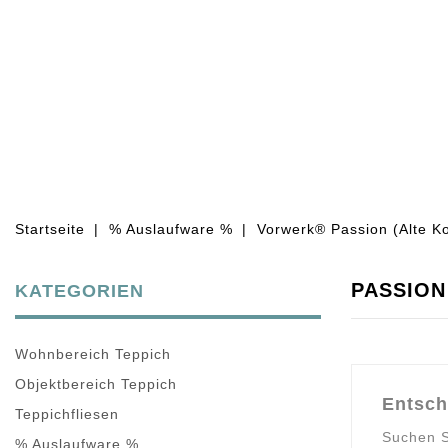
WOHNBEREICH TEPPICH
OBJEKT
Startseite
% Auslaufware %
Vorwerk® Passion (Alte Ko
PASSION
KATEGORIEN
Wohnbereich Teppich
Objektbereich Teppich
Entsch
Teppichfliesen
Suchen S
% Auslaufware %