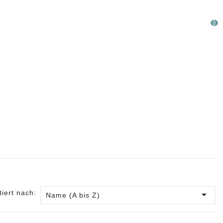
0
LAUFWARE %
SONDERPOSTEN
tiert nach:

Name (A bis Z)