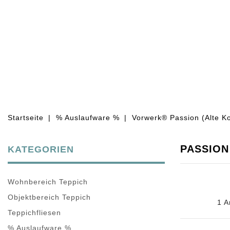
WOHNBEREICH TEPPICH
OBJEKT
Startseite
% Auslaufware %
Vorwerk® Passion (Alte Ko
PASSION
KATEGORIEN
Wohnbereich Teppich
Objektbereich Teppich
1 A
Teppichfliesen
% Auslaufware %