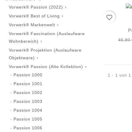
Vorwerk® Passion (2022)

Vorwerk® Best of Living
favorite_border

Vorwerk® Markenwelt

P
Vorwerk® Fascination (Auslaufware
46,90
Wohnbereich)

Vorwerk® Projektion (Auslaufware
Objektware)

Vorwerk® Passion (Alte Kollektion)

Passion 1000
1 - 1 von 1 
Passion 1001
Passion 1002
Passion 1003
Passion 1004
Passion 1005
Passion 1006