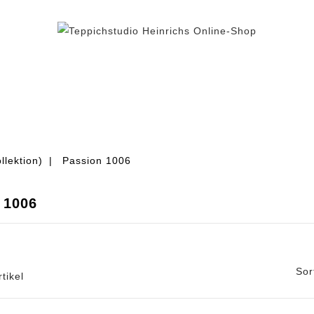
BEREICH TEPPICH
TEPPICHFLIESEN
% AUS
llektion)
Passion 1006
 1006
Sor
rtikel