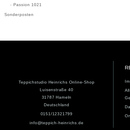
Passion 1021
Sonderposten
R
Im
Teppichstudio Heinrichs Online-Shop
Luisenstraße 40
Al
31787 Hameln
Ge
Deutschland
Da
0151/12321799
On
info@teppich-heinrichs.de