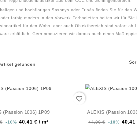
 die Teppichbodenklassiker aus dem COC und Schlingenbereich.
heligen und hochflorigen Saxonys oder Frisés ﬁnden Sie für den
oder farbig modern in den Vorwerk Farbpaletten halten wir für Si
sionartikel für den Wohn- aber auch Objektbereich sind sofort ab 
are erhältlich. Gern produzieren wir daraus auch einen Maßteppic
Sor
Artikel gefunden
favorite_border
 (Passion 1006) 1P09
ALEXIS (Passion 100
40,41 € / m²
40,41 
 €
-10%
44,90 €
-10%