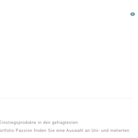
0
LAUFWARE %
SONDERPOSTEN
Einstiegsprodukte in den gefragtesten
rtfolio Passion finden Sie eine Auswahl an Uni- und melierten