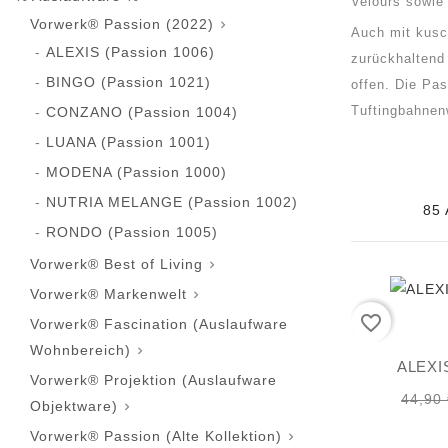
Velours sowie
Vorwerk® Passion (2022)

Auch mit kusc
ALEXIS (Passion 1006)
zurückhaltend 
BINGO (Passion 1021)
offen. Die Pas
Tuftingbahnenw
CONZANO (Passion 1004)
LUANA (Passion 1001)
MODENA (Passion 1000)
NUTRIA MELANGE (Passion 1002)
85 
RONDO (Passion 1005)
Vorwerk® Best of Living

Vorwerk® Markenwelt

favorite_border
Vorwerk® Fascination (Auslaufware
Wohnbereich)

ALEXIS
Vorwerk® Projektion (Auslaufware
44,90
Objektware)

Vorwerk® Passion (Alte Kollektion)
