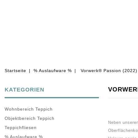
WOHNBEREICH TEPPICH
OBJEKT
Startseite
% Auslaufware %
Vorwerk® Passion (2022)
VORWERK
KATEGORIEN
Wohnbereich Teppich
Objektbereich Teppich
Neben unseren
Teppichfliesen
Oberflächenkon
% Auslaufware %