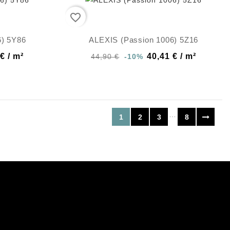
favorite_border
6) 5Y86
ALEXIS (Passion 1006) 5Z16
€ / m²
40,41 € / m²
44,90 €
-10%
…
1
2
3
8