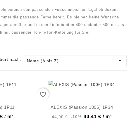
 Wohnbereich den passenden Fußschmeichler. Egal ob dezent
e immer die passende Farbe bereit. Es bleiben keine Wünsche
Lager abrufbar und in den Lieferbreiten 400 und/oder 500 cm als
h mit passender Ton-in-Ton-Kettelung für Sie.
tiert nach:

Name (A bis Z)
favorite_border
6) 1P11
ALEXIS (Passion 1006) 1P34
€ / m²
40,41 € / m²
44,90 €
-10%