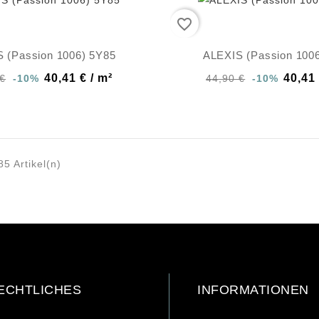
favorite_border
 (Passion 1006) 5Y85
ALEXIS (Passion 100
40,41 € / m²
40,41 
 €
-10%
44,90 €
-10%
85 Artikel(n)
ECHTLICHES
INFORMATIONEN