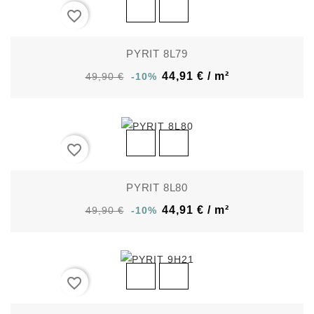
favorite_border
PYRIT 8L79
44,91 € / m²
49,90 €
-10%
favorite_border
PYRIT 8L80
44,91 € / m²
49,90 €
-10%
favorite_border