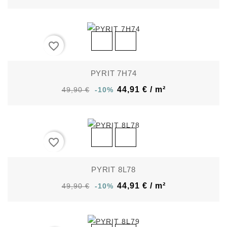
favorite_border
PYRIT 7H74
44,91 € / m²
49,90 €
-10%
favorite_border
PYRIT 8L78
44,91 € / m²
49,90 €
-10%