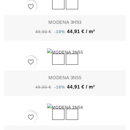
favorite_border
MODENA 3H93
44,91 € / m²
49,90 €
-10%
favorite_border
MODENA 3N55
44,91 € / m²
49,90 €
-10%
favorite_border