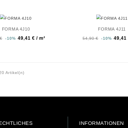
FORMA 4J10
FORMA 4J11
49,41 € / m²
49,41 
 €
-10%
54,90 €
-10%
20 Artikel(n)
ECHTLICHES
INFORMATIONEN