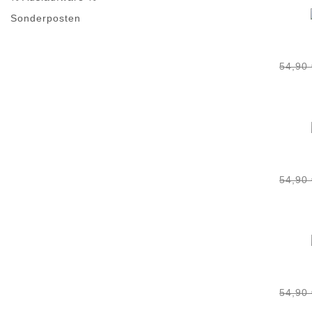
Sonderposten
54,90
54,90
54,90