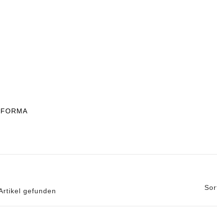
BEREICH TEPPICH
TEPPICHFLIESEN
% AUS
FORMA
Sor
Artikel gefunden