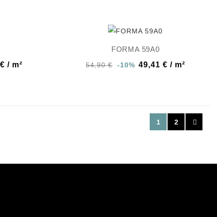
FORMA 59A0
€ / m²
49,41 € / m²
54,90 €
-10%
1
2