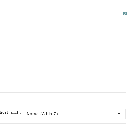
0
LAUFWARE %
SONDERPOSTEN
tiert nach:

Name (A bis Z)