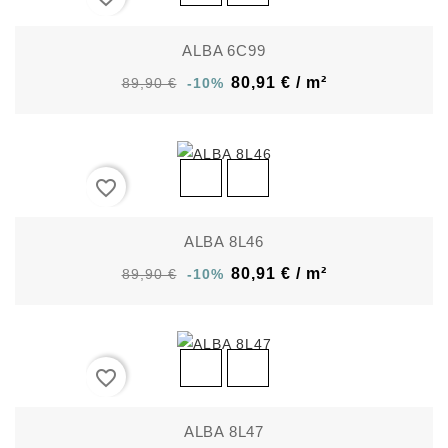
ALBA 6C99
80,91 € / m²
89,90 €
-10%
favorite_border
ALBA 8L46
80,91 € / m²
89,90 €
-10%
favorite_border
ALBA 8L47