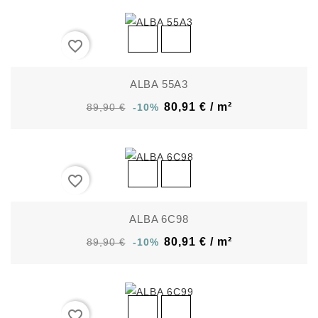
favorite_border
ALBA 55A3
80,91 € / m²
89,90 €
-10%
favorite_border
ALBA 6C98
80,91 € / m²
89,90 €
-10%
favorite_border