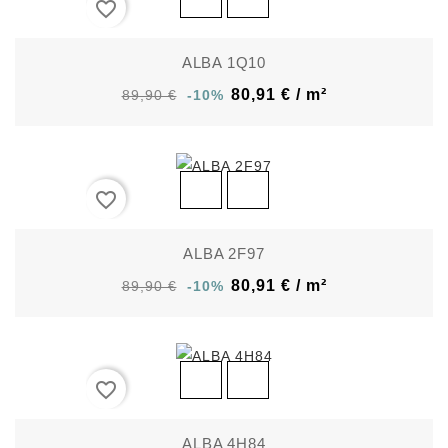
favorite_border
ALBA 1Q10
80,91 € / m²
89,90 €
-10%
favorite_border
ALBA 2F97
80,91 € / m²
89,90 €
-10%
favorite_border
ALBA 4H84