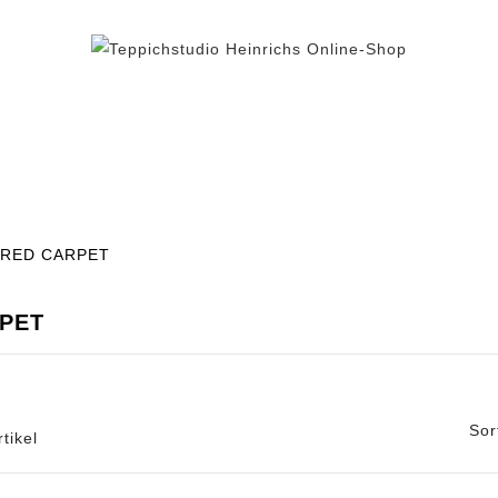
BEREICH TEPPICH
TEPPICHFLIESEN
% AUS
RED CARPET
PET
Sor
rtikel