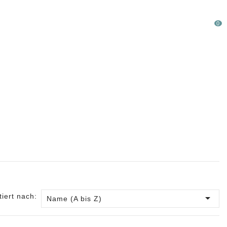
0
LAUFWARE %
SONDERPOSTEN
tiert nach:

Name (A bis Z)