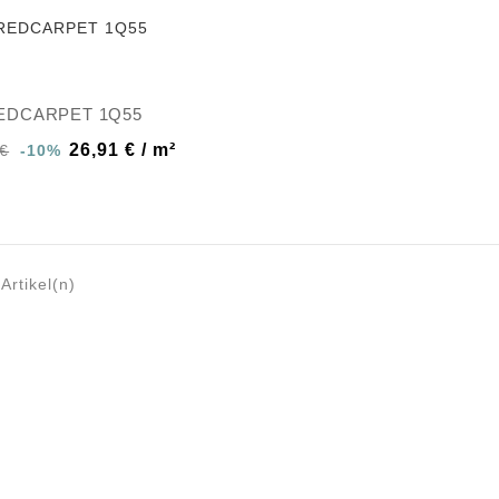
EDCARPET 1Q55
26,91 € / m²
 €
-10%
Artikel(n)