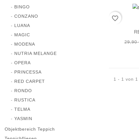
BINGO
CONZANO
favorite_border
LUANA
R
MAGIC
29,90
MODENA
NUTRIA MELANGE
OPERA
PRINCESSA
1 - 1 von 1 
RED CARPET
RONDO
RUSTICA
TELMA
YASMIN
Objektbereich Teppich
Teppichfliesen