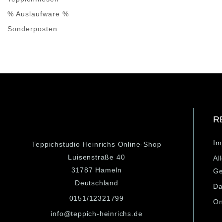
% Auslaufware %
Sonderposten
R
Im
Teppichstudio Heinrichs Online-Shop
Luisenstraße 40
Al
31787 Hameln
Ge
Deutschland
Da
0151/12321799
On
info@teppich-heinrichs.de