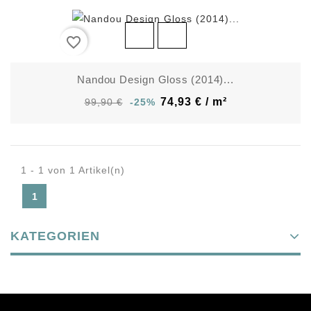
favorite_border
Nandou Design Gloss (2014)...
74,93 € / m²
99,90 €
-25%
1 - 1 von 1 Artikel(n)
1
KATEGORIEN