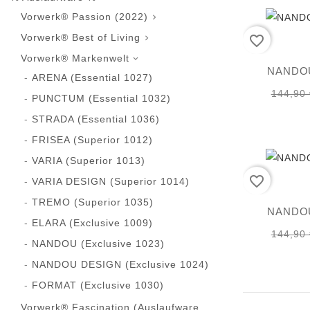
Vorwerk® Passion (2022)

Vorwerk® Best of Living
favorite_border

Vorwerk® Markenwelt

NANDOU 
ARENA (Essential 1027)
144,90 
PUNCTUM (Essential 1032)
STRADA (Essential 1036)
FRISEA (Superior 1012)
VARIA (Superior 1013)
favorite_border
VARIA DESIGN (Superior 1014)
TREMO (Superior 1035)
NANDOU 
ELARA (Exclusive 1009)
144,90 
NANDOU (Exclusive 1023)
NANDOU DESIGN (Exclusive 1024)
FORMAT (Exclusive 1030)
Vorwerk® Fascination (Auslaufware