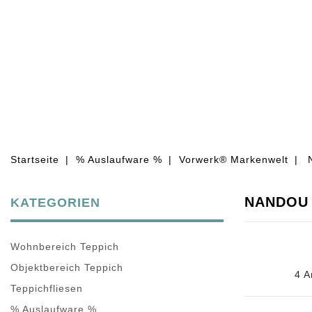
WOHNBEREICH TEPPICH
OBJEKT
Startseite
% Auslaufware %
Vorwerk® Markenwelt
NANDOU 
KATEGORIEN
Wohnbereich Teppich
Objektbereich Teppich
4 A
Teppichfliesen
% Auslaufware %