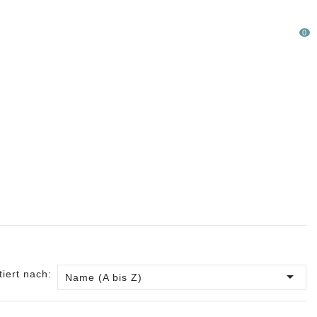
0
LAUFWARE %
SONDERPOSTEN
tiert nach:

Name (A bis Z)