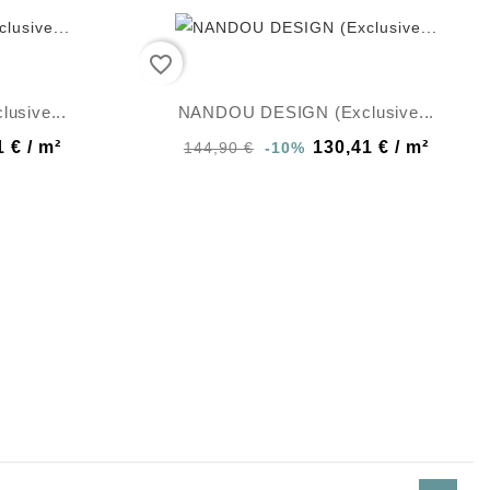
favorite_border
usive...
NANDOU DESIGN (Exclusive...
 € / m²
130,41 € / m²
144,90 €
-10%