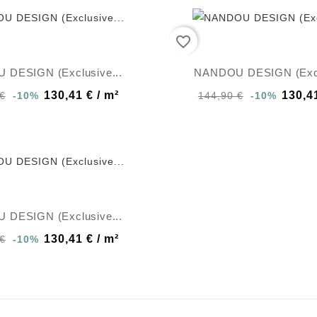
favorite_border
DESIGN (Exclusive...
NANDOU DESIGN (Excl
130,41 € / m²
130,41
€
-10%
144,90 €
-10%
DESIGN (Exclusive...
130,41 € / m²
€
-10%