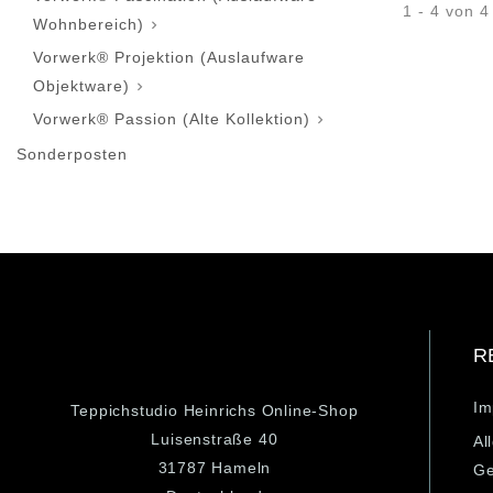
1 - 4 von 4 
Wohnbereich)

Vorwerk® Projektion (Auslaufware
Objektware)

Vorwerk® Passion (Alte Kollektion)

Sonderposten
R
Im
Teppichstudio Heinrichs Online-Shop
Luisenstraße 40
Al
31787 Hameln
Ge