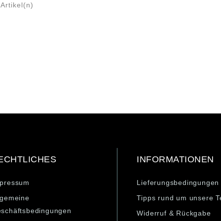
Artikel(n)
ECHTLICHES
INFORMATIONEN
pressum
Lieferungsbedingungen
lgemeine
Tipps rund um unsere T
schäftsbedingungen
Widerruf & Rückgabe