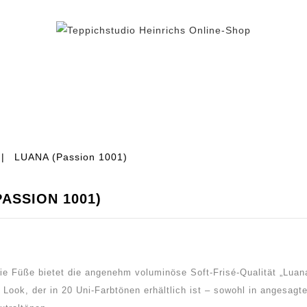
BEREICH TEPPICH
TEPPICHFLIESEN
% AUS
LUANA (Passion 1001)
PASSION 1001)
ie Füße bietet die angenehm voluminöse Soft-Frisé-Qualität „Luana”
ook, der in 20 Uni-Farbtönen erhältlich ist – sowohl in angesagt