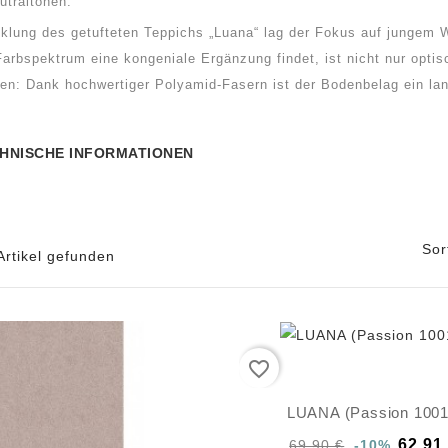
utraltönen.
cklung des getufteten Teppichs „Luana“ lag der Fokus auf jungem W
rbspektrum eine kongeniale Ergänzung findet, ist nicht nur optis
ten: Dank hochwertiger Polyamid-Fasern ist der Bodenbelag ein la
CHNISCHE INFORMATIONEN
Sor
Artikel gefunden
favorite_border
LUANA (Passion 1001
62,91 
69,90 €
-10%