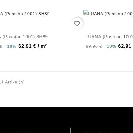
favorite_border
 (Passion 1001) 8H89
LUANA (Passion 1001
62,91 € / m²
62,91 
 €
-10%
69,90 €
-10%
11 Artikel(n)