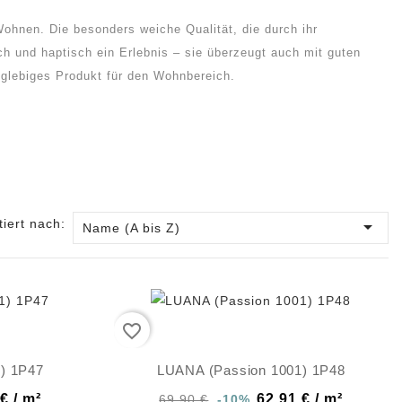
ohnen. Die besonders weiche Qualität, die durch ihr
ch und haptisch ein Erlebnis – sie überzeugt auch mit guten
nglebiges Produkt für den Wohnbereich.
tiert nach:

Name (A bis Z)
favorite_border
) 1P47
LUANA (Passion 1001) 1P48
€ / m²
62,91 € / m²
69,90 €
-10%