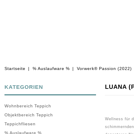
WOHNBEREICH TEPPICH
OBJEKT
Startseite
% Auslaufware %
Vorwerk® Passion (2022)
LUANA (
KATEGORIEN
Wohnbereich Teppich
Objektbereich Teppich
Wellness für d
Teppichfliesen
schimmernden L
% Auslaufware %