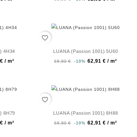
favorite_border
) 4H34
LUANA (Passion 1001) 5U60
€ / m²
62,91 € / m²
69,90 €
-10%
favorite_border
) 8H79
LUANA (Passion 1001) 8H88
€ / m²
62,91 € / m²
69,90 €
-10%