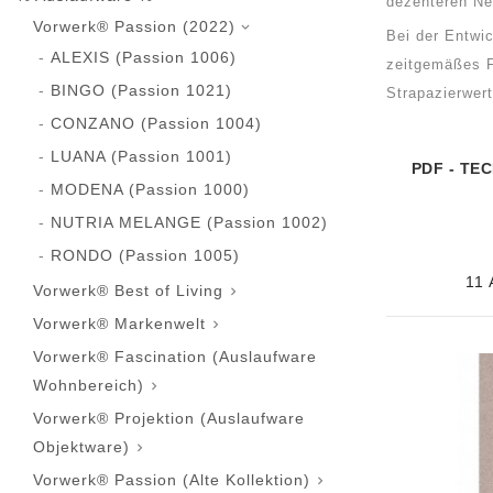
dezenteren Ne
Vorwerk® Passion (2022)

Bei der Entwi
ALEXIS (Passion 1006)
zeitgemäßes Fa
BINGO (Passion 1021)
Strapazierwer
CONZANO (Passion 1004)
LUANA (Passion 1001)
PDF - TE
MODENA (Passion 1000)
NUTRIA MELANGE (Passion 1002)
RONDO (Passion 1005)
11 
Vorwerk® Best of Living

Vorwerk® Markenwelt

Vorwerk® Fascination (Auslaufware
Wohnbereich)

Vorwerk® Projektion (Auslaufware
Objektware)

Vorwerk® Passion (Alte Kollektion)
