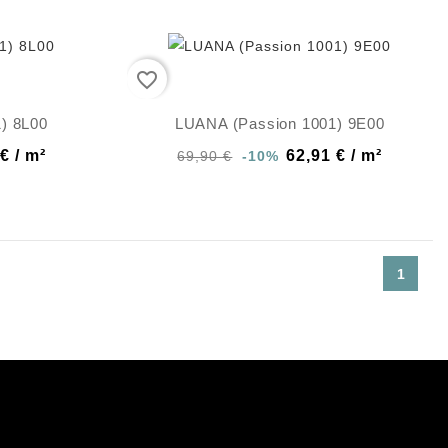
favorite_border
) 8L00
LUANA (Passion 1001) 9E00
€ / m²
62,91 € / m²
69,90 €
-10%
1