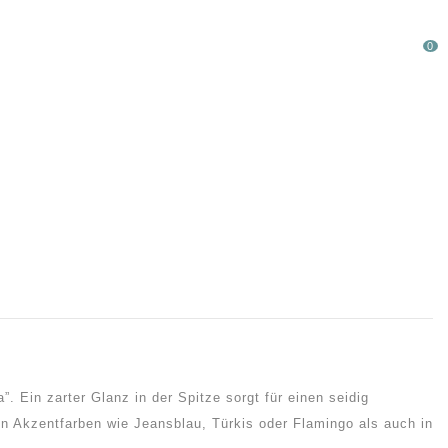
0
LAUFWARE %
SONDERPOSTEN
. Ein zarter Glanz in der Spitze sorgt für einen seidig
en Akzentfarben wie Jeansblau, Türkis oder Flamingo als auch in