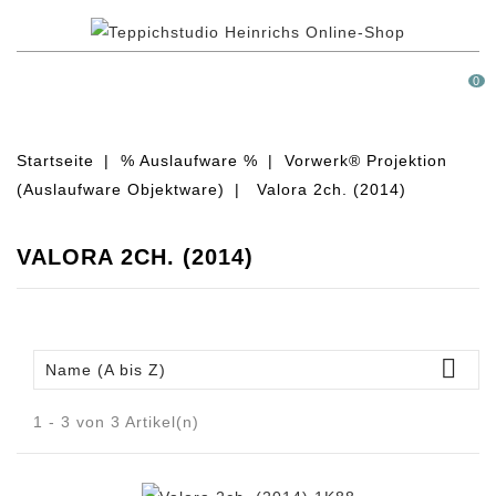
MENÜ
0
Startseite
% Auslaufware %
Vorwerk® Projektion
(Auslaufware Objektware)
Valora 2ch. (2014)
VALORA 2CH. (2014)

Name (A bis Z)
1 - 3 von 3 Artikel(n)