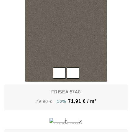
FRISEA 57A8
71,91 € / m²
79,90 €
-10%