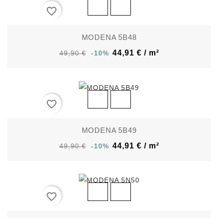
favorite_border
MODENA 5B48
44,91 € / m²
49,90 €
-10%
favorite_border
MODENA 5B49
44,91 € / m²
49,90 €
-10%
favorite_border