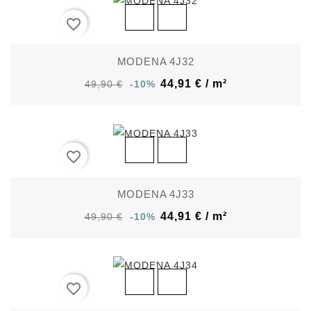
favorite_border
MODENA 4J32
44,91 € / m²
49,90 €
-10%
favorite_border
MODENA 4J33
44,91 € / m²
49,90 €
-10%
favorite_border