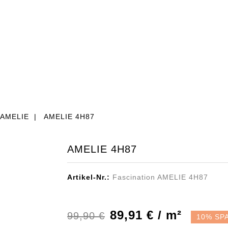
BEREICH TEPPICH
TEPPICHFLIESEN
% AUS
AMELIE
AMELIE 4H87
AMELIE 4H87
Artikel-Nr.:
Fascination AMELIE 4H87
89,91 € / m²
99,90 €
10% SP